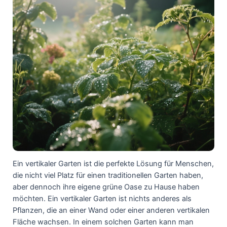
Ein vertikaler Garten ist die perfekte Lösung für Menschen,
die nicht viel Platz für einen traditionellen Garten haben,
aber dennoch ihre eigene grüne Oase zu Hause haben
möchten. Ein vertikaler Garten ist nichts anderes als
Pflanzen, die an einer Wand oder einer anderen vertikalen
Fläche wachsen. In einem solchen Garten kann man