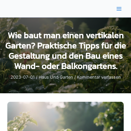
Zum
Inhalt
Main
springen
Men
Wie baut man einen vertikalen
Garten? Praktische Tipps für die
Gestaltung und den Bau eines
Wand- oder Balkongartens.
2023-07-01
/
Haus Und Garten
/
Kommentar verfassen