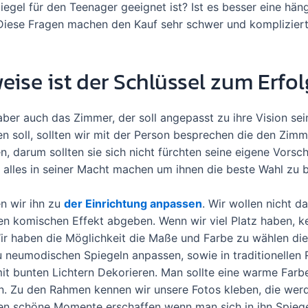
piegel für den Teenager geeignet ist? Ist es besser eine hä
iese Fragen machen den Kauf sehr schwer und kompliziert
ise ist der Schlüssel zum Erfol
aber auch das Zimmer, der soll angepasst zu ihre Vision s
n soll, sollten wir mit der Person besprechen die den Zimm
, darum sollten sie sich nicht fürchten seine eigene Vorsc
 alles in seiner Macht machen um ihnen die beste Wahl zu 
en wir ihn zu
der Einrichtung anpassen
. Wir wollen nicht d
ten komischen Effekt abgeben. Wenn wir viel Platz haben, k
ir haben die Möglichkeit die Maße und Farbe zu wählen di
u neumodischen Spiegeln anpassen, sowie in traditionellen
t bunten Lichtern Dekorieren. Man sollte eine warme Farbe
n. Zu den Rahmen kennen wir unsere Fotos kleben, die wer
en schöne Momente erschaffen wenn man sich in ihn Spiege