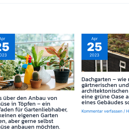
Apr
Apr
25
25
023
2023
Dachgarten – wie
gärtnerischen und
architektonischen
eine grüne Oase 
es über den Anbau von
eines Gebäudes sc
se in Töpfen – ein
faden für Gartenliebhaber,
Kommentar verfassen
/
H
keinen eigenen Garten
n, aber gerne selbst
üse anbauen möchten.