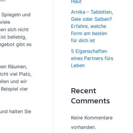
Haut
Arnika – Tabletten,
n Spiegeln und
Gele oder Salben?
viele
Erfahre, welche
en sich nicht
Form am besten
st beliebig,
für dich ist
ngebot gibt es
5 Eigenschaften
eines Partners fürs
Leben
inen Räumen,
ht viel Platz,
llen und wir
Recent
Beispiel vier
Comments
und halten Sie
Keine Kommentare
vorhanden.