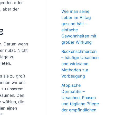
ngenden oder
, aber der
Wie man seine
Leber im Alltag
gesund hält –
g
einfache
Gewohnheiten mit
großer Wirkung
ein. Darum wenn
er nutzt. Nicht
Rückenschmerzen
hläge zu
– häufige Ursachen
bieten.
und wirksame
Methoden zur
as sie zu groß
Vorbeugung
ennen wir uns
Atopische
e zu unserem
Dermatitis –
 Räumen. Den
Ursachen, Phasen
 wählen, die
und tägliche Pflege
den einen
der empfindlichen
lt.