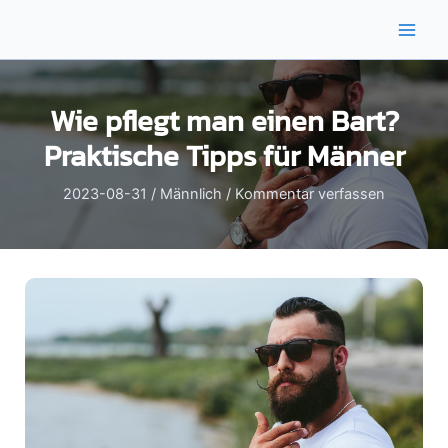
Zum
Inhalt
Main
springen
Men
Wie pflegt man einen Bart?
Praktische Tipps für Männer
2023-08-31
/
Männlich
/
Kommentar verfassen