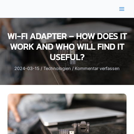
Zum
Inhalt
Main
springen
Men
WI-FI ADAPTER – HOW DOES IT
WORK AND WHO WILL FIND IT
USEFUL?
2024-03-15
/
Technologien
/
Kommentar verfassen