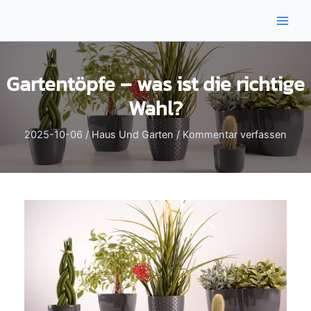
Zum
Inhalt
Main
springen
Men
Gartentöpfe – was ist die richtige
Wahl?
2025-10-06
/
Haus Und Garten
/
Kommentar verfassen