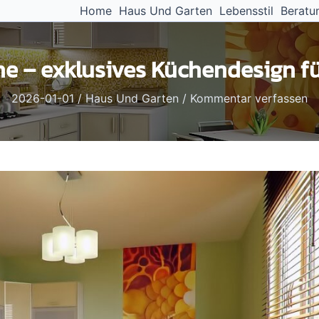
Home
Haus Und Garten
Lebensstil
Beratu
he – exklusives Küchendesign f
2026-01-01
/
Haus Und Garten
/
Kommentar verfassen