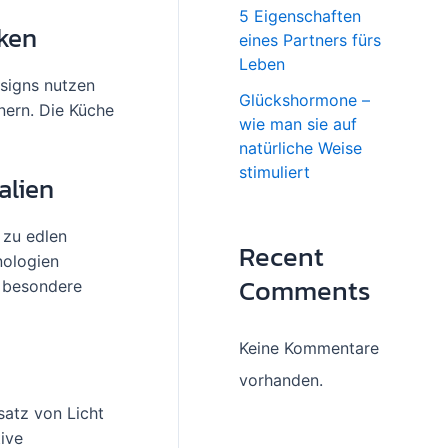
5 Eigenschaften
rken
eines Partners fürs
Leben
esigns nutzen
Glückshormone –
nern. Die Küche
wie man sie auf
natürliche Weise
stimuliert
alien
 zu edlen
Recent
nologien
Comments
e besondere
Keine Kommentare
g
vorhanden.
satz von Licht
ive