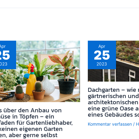
Apr
Apr
25
25
023
2023
Dachgarten – wie
gärtnerischen und
architektonischen
eine grüne Oase 
es über den Anbau von
eines Gebäudes sc
se in Töpfen – ein
faden für Gartenliebhaber,
Kommentar verfassen
/
H
keinen eigenen Garten
n, aber gerne selbst