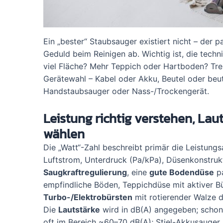
Ein „bester“ Staubsauger existiert nicht – der
Geduld beim Reinigen ab. Wichtig ist, die techn
viel Fläche? Mehr Teppich oder Hartboden? Tre
Gerätewahl – Kabel oder Akku, Beutel oder beute
Handstaubsauger oder Nass-/Trockengerät.
Leistung richtig verstehen, Laut
wählen
Die „Watt“-Zahl beschreibt primär die Leistungs
Luftstrom, Unterdruck (Pa/kPa), Düsenkonstruk
Saugkraftregulierung
, eine
gute Bodendüse
pa
empfindliche Böden, Teppichdüse mit aktiver B
Turbo-/Elektrobürsten
mit rotierender Walze d
Die
Lautstärke
wird in dB(A) angegeben; schon 
oft im Bereich ~60–70 dB(A); Stiel-Akkusauger 