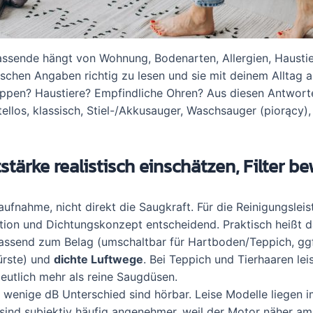
 passende hängt von Wohnung, Bodenarten, Allergien, Hausti
ischen Angaben richtig zu lesen und sie mit deinem Alltag 
ppen? Haustiere? Empfindliche Ohren? Aus diesen Antworte
llos, klassisch, Stiel-/Akkusauger, Waschsauger (piorący),
stärke realistisch einschätzen, Filter b
aufnahme, nicht direkt die Saugkraft. Für die Reinigungsleis
tion und Dichtungskonzept entscheidend. Praktisch heißt d
ssend zum Belag (umschaltbar für Hartboden/Teppich, ggf
ürste) und
dichte Luftwege
. Bei Teppich und Tierhaaren lei
eutlich mehr als reine Saugdüsen.
wenige dB Unterschied sind hörbar. Leise Modelle liegen i
sind subjektiv häufig angenehmer, weil der Motor näher am 