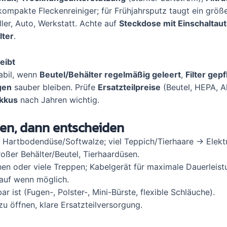
 kompakte Fleckenreiniger; für Frühjahrsputz taugt ein größ
ller, Auto, Werkstatt. Achte auf
Steckdose mit Einschaltau
lter
.
eibt
tabil, wenn
Beutel/Behälter regelmäßig geleert
,
Filter gepf
gen
sauber bleiben. Prüfe
Ersatzteilpreise
(Beutel, HEPA, Ak
akkus
nach Jahren wichtig.
chen, dann entscheiden
e Hartbodendüse/Softwalze; viel Teppich/Tierhaare → Elekt
oßer Behälter/Beutel, Tierhaardüsen.
en oder viele Treppen; Kabelgerät für maximale Dauerleist
lauf wenn möglich.
r ist (Fugen-, Polster-, Mini-Bürste, flexible Schläuche).
 zu öffnen, klare Ersatzteilversorgung.