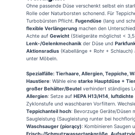
Ohne passende Düse verschenkt selbst ein star
Rolle oder Naturborsten schonend. Für Teppich
Turbobürsten Pflicht.
Fugendüse
(lang und sch
flexible Verlängerung
machen den Unterschied 
Achte auf
Gewicht
(Stielgeräte möglichst < 3,5
Lenk-/Gelenkmechanik
der Düse und
Parkfunk
Aktionsradius
(Kabellänge + Rohr + Schlauch
unter Möbeln.
Spezialfälle: Tierhaare, Allergien, Teppiche,
Haustiere
: Wähle eine
starke Hauptdüse + Tie
großer Behälter/Beutel
verhindert ständiges L
Allergien
: Setze auf
HEPA H13/H14
,
luftdicht
Zyklonstufe und waschbaren Vorfiltern. Wechsle F
Teppichanteil hoch
: Bevorzuge Geräte/Düsen 
Saugleistung (Saugleistung runter bei hochflor
Waschsauger (piorący)
: Kombinieren Saugen 
Frisch-/Schmutzwassertankgröße
,
Aufsatzvie