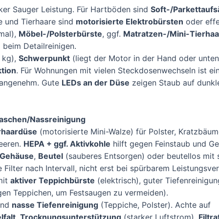
ker Sauger Leistung. Für Hartböden sind
Soft-/Parkettaufs
e und Tierhaare sind
motorisierte Elektrobürsten
oder effe
mal),
Möbel-/Polsterbürste
, ggf.
Matratzen-/Mini-Tierha
beim Detailreinigen.
 kg),
Schwerpunkt
(liegt der Motor in der Hand oder unte
tion
. Für Wohnungen mit vielen Steckdosenwechseln ist ei
) angenehm. Gute
LEDs an der Düse
zeigen Staub auf dunk
 Waschen/Nassreinigung
rhaardüse
(motorisierte Mini-Walze) für Polster, Kratzbäume
eeren.
HEPA + ggf. Aktivkohle
hilft gegen Feinstaub und Ge
e Gehäuse
,
Beutel
(sauberes Entsorgen) oder beutellos mit 
ilter nach Intervall, nicht erst bei spürbarem Leistungsver
mit
aktiver Teppichbürste
(elektrisch), guter Tiefenreinigun
igen Teppichen, um Festsaugen zu vermeiden).
und
nasse Tiefenreinigung
(Teppiche, Polster). Achte auf
lfalt
,
Trocknungsunterstützung
(starker Luftstrom),
Filtra