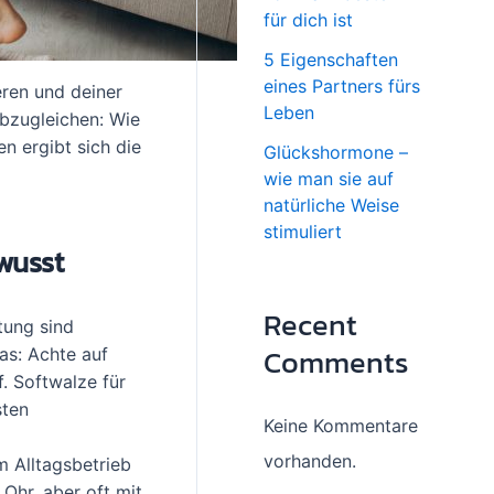
für dich ist
5 Eigenschaften
eines Partners fürs
eren und deiner
Leben
abzugleichen: Wie
n ergibt sich die
Glückshormone –
wie man sie auf
natürliche Weise
stimuliert
ewusst
Recent
tung sind
Comments
as: Achte auf
. Softwalze für
sten
Keine Kommentare
vorhanden.
m Alltagsbetrieb
Ohr, aber oft mit