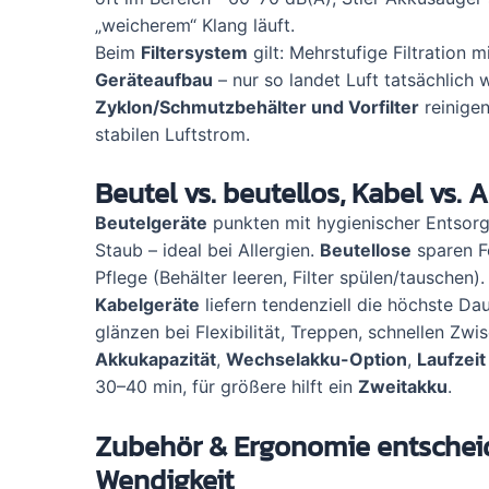
„weicherem“ Klang läuft.
Beim
Filtersystem
gilt: Mehrstufige Filtration m
Geräteaufbau
– nur so landet Luft tatsächlich
Zyklon/Schmutzbehälter und Vorfilter
reinigen
stabilen Luftstrom.
Beutel vs. beutellos, Kabel vs. 
Beutelgeräte
punkten mit hygienischer Entsorg
Staub – ideal bei Allergien.
Beutellose
sparen F
Pflege (Behälter leeren, Filter spülen/tauschen).
Kabelgeräte
liefern tendenziell die höchste Da
glänzen bei Flexibilität, Treppen, schnellen Z
Akkukapazität
,
Wechselakku-Option
,
Laufzeit
30–40 min, für größere hilft ein
Zweitakku
.
Zubehör & Ergonomie entscheide
Wendigkeit