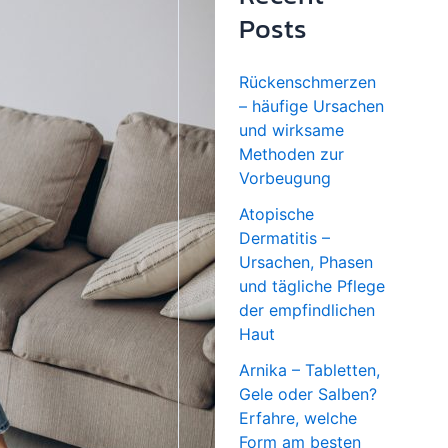
Posts
Rückenschmerzen
– häufige Ursachen
und wirksame
Methoden zur
Vorbeugung
Atopische
Dermatitis –
Ursachen, Phasen
und tägliche Pflege
der empfindlichen
Haut
Arnika – Tabletten,
Gele oder Salben?
Erfahre, welche
Form am besten