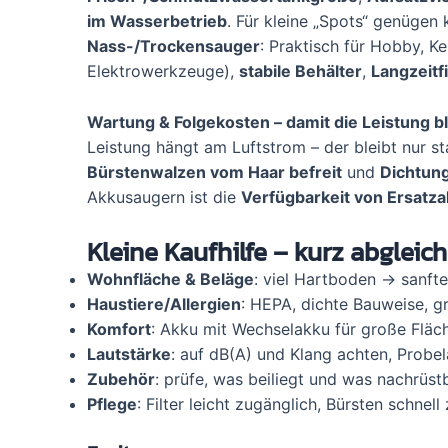
im Wasserbetrieb
. Für kleine „Spots“ genügen
Nass-/Trockensauger
: Praktisch für Hobby, Ke
Elektrowerkzeuge),
stabile Behälter
,
Langzeitfi
Wartung & Folgekosten – damit die Leistung bl
Leistung hängt am Luftstrom – der bleibt nur s
Bürstenwalzen vom Haar befreit
und
Dichtun
Akkusaugern ist die
Verfügbarkeit von Ersatz
Kleine Kaufhilfe – kurz abglei
Wohnfläche & Beläge
: viel Hartboden → sanft
Haustiere/Allergien
: HEPA, dichte Bauweise, gr
Komfort
: Akku mit Wechselakku für große Fläch
Lautstärke
: auf dB(A) und Klang achten, Probe
Zubehör
: prüfe, was beiliegt und was nachrüstba
Pflege
: Filter leicht zugänglich, Bürsten schnell