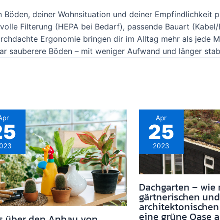
en Böden, deiner Wohnsituation und deiner Empfindlichkeit p
volle Filterung (HEPA bei Bedarf), passende Bauart (Kabel/
 durchdachte Ergonomie bringen dir im Alltag mehr als jede 
ar sauberere Böden – mit weniger Aufwand und länger stabi
Apr
Apr
25
25
023
2023
Dachgarten – wie
gärtnerischen und
architektonischen
eine grüne Oase 
es über den Anbau von