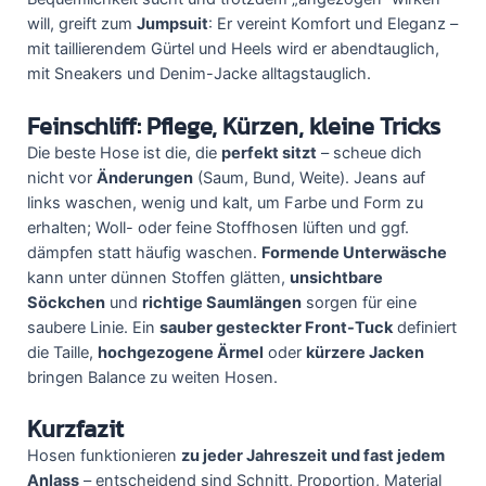
will, greift zum
Jumpsuit
: Er vereint Komfort und Eleganz –
mit taillierendem Gürtel und Heels wird er abendtauglich,
mit Sneakers und Denim-Jacke alltagstauglich.
Feinschliff: Pflege, Kürzen, kleine Tricks
Die beste Hose ist die, die
perfekt sitzt
– scheue dich
nicht vor
Änderungen
(Saum, Bund, Weite). Jeans auf
links waschen, wenig und kalt, um Farbe und Form zu
erhalten; Woll- oder feine Stoffhosen lüften und ggf.
dämpfen statt häufig waschen.
Formende Unterwäsche
kann unter dünnen Stoffen glätten,
unsichtbare
Söckchen
und
richtige Saumlängen
sorgen für eine
saubere Linie. Ein
sauber gesteckter Front-Tuck
definiert
die Taille,
hochgezogene Ärmel
oder
kürzere Jacken
bringen Balance zu weiten Hosen.
Kurzfazit
Hosen funktionieren
zu jeder Jahreszeit und fast jedem
Anlass
– entscheidend sind Schnitt, Proportion, Material