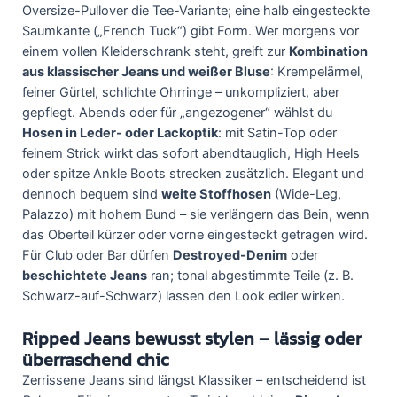
Oversize-Pullover die Tee-Variante; eine halb eingesteckte
Saumkante („French Tuck“) gibt Form. Wer morgens vor
einem vollen Kleiderschrank steht, greift zur
Kombination
aus klassischer Jeans und weißer Bluse
: Krempelärmel,
feiner Gürtel, schlichte Ohrringe – unkompliziert, aber
gepflegt. Abends oder für „angezogener“ wählst du
Hosen in Leder- oder Lackoptik
: mit Satin-Top oder
feinem Strick wirkt das sofort abendtauglich, High Heels
oder spitze Ankle Boots strecken zusätzlich. Elegant und
dennoch bequem sind
weite Stoffhosen
(Wide-Leg,
Palazzo) mit hohem Bund – sie verlängern das Bein, wenn
das Oberteil kürzer oder vorne eingesteckt getragen wird.
Für Club oder Bar dürfen
Destroyed-Denim
oder
beschichtete Jeans
ran; tonal abgestimmte Teile (z. B.
Schwarz-auf-Schwarz) lassen den Look edler wirken.
Ripped Jeans bewusst stylen – lässig oder
überraschend chic
Zerrissene Jeans sind längst Klassiker – entscheidend ist