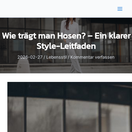
Zum
Inhalt
Main
springen
Men
Wie trägt man Hosen? – Ein klarer
Style-Leitfaden
2026-02-27
/
Lebensstil
/
Kommentar verfassen