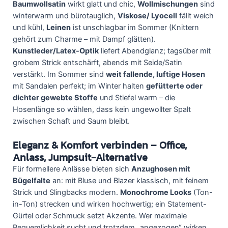
Baumwollsatin
wirkt glatt und chic,
Wollmischungen
sind
winterwarm und bürotauglich,
Viskose/ Lyocell
fällt weich
und kühl,
Leinen
ist unschlagbar im Sommer (Knittern
gehört zum Charme – mit Dampf glätten).
Kunstleder/Latex-Optik
liefert Abendglanz; tagsüber mit
grobem Strick entschärft, abends mit Seide/Satin
verstärkt. Im Sommer sind
weit fallende, luftige Hosen
mit Sandalen perfekt; im Winter halten
gefütterte oder
dichter gewebte Stoffe
und Stiefel warm – die
Hosenlänge so wählen, dass kein ungewollter Spalt
zwischen Schaft und Saum bleibt.
Eleganz & Komfort verbinden – Office,
Anlass, Jumpsuit-Alternative
Für formellere Anlässe bieten sich
Anzughosen mit
Bügelfalte
an: mit Bluse und Blazer klassisch, mit feinem
Strick und Slingbacks modern.
Monochrome Looks
(Ton-
in-Ton) strecken und wirken hochwertig; ein Statement-
Gürtel oder Schmuck setzt Akzente. Wer maximale
Bequemlichkeit sucht und trotzdem „angezogen“ wirken