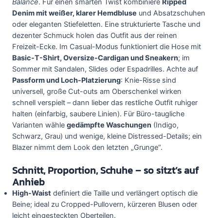
Balance
. Für einen smarten Twist kombiniere
Ripped
Denim mit weißer, klarer Hemdbluse
und Absatzschuhen
oder eleganten Stiefeletten. Eine strukturierte Tasche und
dezenter Schmuck holen das Outfit aus der reinen
Freizeit-Ecke. Im Casual-Modus funktioniert die Hose mit
Basic-T-Shirt, Oversize-Cardigan und Sneakern
; im
Sommer mit Sandalen, Slides oder Espadrilles. Achte auf
Passform und Loch-Platzierung
: Knie-Risse sind
universell, große Cut-outs am Oberschenkel wirken
schnell verspielt – dann lieber das restliche Outfit ruhiger
halten (einfarbig, saubere Linien). Für Büro-taugliche
Varianten wähle
gedämpfte Waschungen
(Indigo,
Schwarz, Grau) und wenige, kleine Distressed-Details; ein
Blazer nimmt dem Look den letzten „Grunge“.
Schnitt, Proportion, Schuhe – so sitzt’s auf
Anhieb
High-Waist
definiert die Taille und verlängert optisch die
Beine; ideal zu Cropped-Pullovern, kürzeren Blusen oder
leicht eingesteckten Oberteilen.