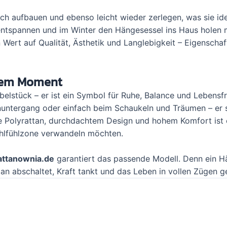
fach aufbauen und ebenso leicht wieder zerlegen, was sie ide
tspannen und im Winter den Hängesessel ins Haus holen mö
 Wert auf Qualität, Ästhetik und Langlebigkeit – Eigenschaf
edem Moment
elstück – er ist ein Symbol für Ruhe, Balance und Lebensfr
nuntergang oder einfach beim Schaukeln und Träumen – e
e Polyrattan, durchdachtem Design und hohem Komfort ist 
Wohlfühlzone verwandeln möchten.
attanownia.de
garantiert das passende Modell. Denn ein Hä
 man abschaltet, Kraft tankt und das Leben in vollen Zügen g