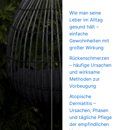
Wie man seine
Leber im Alltag
gesund hält –
einfache
Gewohnheiten mit
großer Wirkung
Rückenschmerzen
– häufige Ursachen
und wirksame
Methoden zur
Vorbeugung
Atopische
Dermatitis –
Ursachen, Phasen
und tägliche Pflege
der empfindlichen