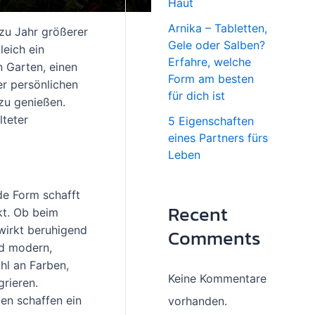
Haut
Arnika – Tabletten,
 zu Jahr größerer
Gele oder Salben?
leich ein
Erfahre, welche
n Garten, einen
Form am besten
er persönlichen
für dich ist
 zu genießen.
lteter
5 Eigenschaften
eines Partners fürs
Leben
de Form schafft
Recent
kt. Ob beim
wirkt beruhigend
Comments
nd modern,
hl an Farben,
Keine Kommentare
grieren.
ien schaffen ein
vorhanden.