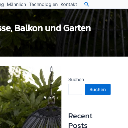
ng
Männlich
Technologien
Kontakt
sse, Balkon und Garten
Suchen
Suchen
Recent
Posts