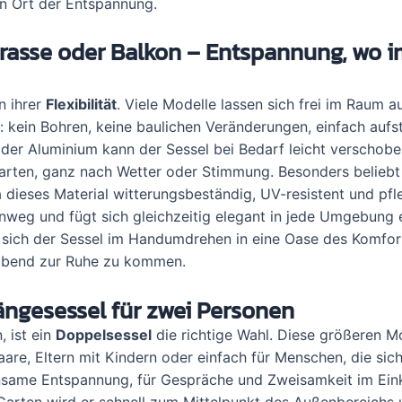
n Ort der Entspannung.
rrasse oder Balkon – Entspannung, wo 
n ihrer
Flexibilität
. Viele Modelle lassen sich frei im Raum a
kein Bohren, keine baulichen Veränderungen, einfach aufst
 oder Aluminium kann der Sessel bei Bedarf leicht verschob
garten, ganz nach Wetter oder Stimmung. Besonders beliebt
a dieses Material witterungsbeständig, UV-resistent und pfle
nweg und fügt sich gleichzeitig elegant in jede Umgebung e
sich der Sessel im Handumdrehen in eine Oase des Komfor
abend zur Ruhe zu kommen.
ngesessel für zwei Personen
, ist ein
Doppelsessel
die richtige Wahl. Diese größeren M
are, Eltern mit Kindern oder einfach für Menschen, die sic
nsame Entspannung, für Gespräche und Zweisamkeit im Ein
Garten wird er schnell zum Mittelpunkt des Außenbereichs u