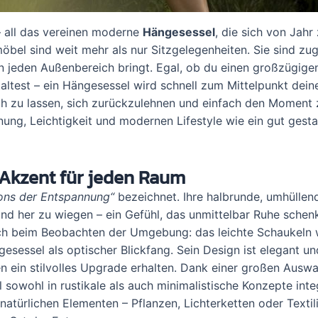
 all das vereinen moderne
Hängesessel
, die sich von Jahr
bel sind weit mehr als nur Sitzgelegenheiten. Sie sind zug
n jeden Außenbereich bringt. Egal, ob du einen großzügige
altest – ein Hängesessel wird schnell zum Mittelpunkt dein
sich zu lassen, sich zurückzulehnen und einfach den Moment
ung, Leichtigkeit und modernen Lifestyle wie ein gut gesta
r Akzent für jeden Raum
ons der Entspannung“
bezeichnet. Ihre halbrunde, umhüllen
 und her zu wiegen – ein Gefühl, das unmittelbar Ruhe schen
ch beim Beobachten der Umgebung: das leichte Schaukeln 
ngesessel als optischer Blickfang. Sein Design ist elegant u
n ein stilvolles Upgrade erhalten. Dank einer großen Auswa
sowohl in rustikale als auch minimalistische Konzepte inte
atürlichen Elementen – Pflanzen, Lichterketten oder Textil