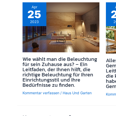
Apr
25
2023
2
Wie wählt man die Beleuchtung
All
für sein Zuhause aus? – Ein
Gemü
Leitfaden, der Ihnen hilft, die
Leit
richtige Beleuchtung für Ihren
die 
Einrichtungsstil und Ihre
habe
Bedürfnisse zu finden.
Gem
Kommentar verfassen
/
Haus Und Garten
Komme