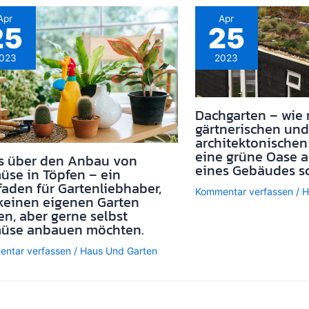
Apr
Apr
25
25
023
2023
Dachgarten – wie
gärtnerischen und
architektonischen
eine grüne Oase 
es über den Anbau von
eines Gebäudes sc
se in Töpfen – ein
faden für Gartenliebhaber,
Kommentar verfassen
/
H
keinen eigenen Garten
n, aber gerne selbst
üse anbauen möchten.
ntar verfassen
/
Haus Und Garten