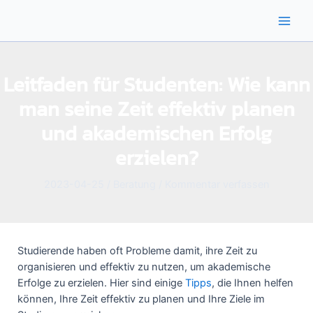
Zum
Inhalt
Main
springen
Men
Leitfaden für Studenten: Wie kann
man seine Zeit effektiv planen
und akademischen Erfolg
erzielen?
2023-04-25
/
Beratung
/
Kommentar verfassen
Studierende haben oft Probleme damit, ihre Zeit zu
organisieren und effektiv zu nutzen, um akademische
Erfolge zu erzielen. Hier sind einige
Tipps
, die Ihnen helfen
können, Ihre Zeit effektiv zu planen und Ihre Ziele im