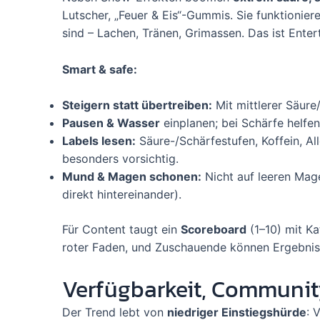
Lutscher, „Feuer & Eis“-Gummis. Sie funktionier
sind – Lachen, Tränen, Grimassen. Das ist Ente
Smart & safe:
Steigern statt übertreiben:
Mit mittlerer Säure
Pausen & Wasser
einplanen; bei Schärfe helfe
Labels lesen:
Säure-/Schärfestufen, Koffein, Al
besonders vorsichtig.
Mund & Magen schonen:
Nicht auf leeren Mag
direkt hintereinander).
Für Content taugt ein
Scoreboard
(1–10) mit Ka
roter Faden, und Zuschauende können Ergebnis
Verfügbarkeit, Communi
Der Trend lebt von
niedriger Einstiegshürde
: 