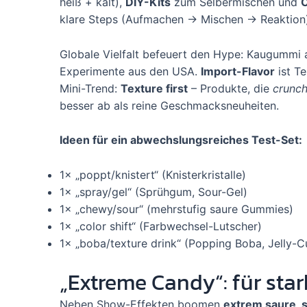
heiß + kalt),
DIY-Kits
zum Selbermischen und
klare Steps (Aufmachen → Mischen → Reaktion),
Globale Vielfalt befeuert den Hype: Kaugummi 
Experimente aus den USA.
Import-Flavor
ist Te
Mini-Trend:
Texture first
– Produkte, die
crunch
besser ab als reine Geschmacksneuheiten.
Ideen für ein abwechslungsreiches Test-Set:
1× „poppt/knistert“ (Knisterkristalle)
1× „spray/gel“ (Sprühgum, Sour-Gel)
1× „chewy/sour“ (mehrstufig saure Gummies)
1× „color shift“ (Farbwechsel-Lutscher)
1× „boba/texture drink“ (Popping Boba, Jelly-C
„Extreme Candy“: für sta
Neben Show-Effekten boomen
extrem saure, s