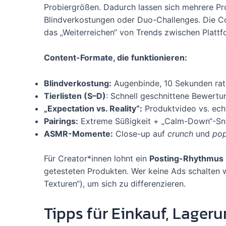
Probiergrößen. Dadurch lassen sich mehrere P
Blindverkostungen oder Duo-Challenges. Die C
das „Weiterreichen“ von Trends zwischen Platt
Content-Formate, die funktionieren:
Blindverkostung:
Augenbinde, 10 Sekunden rate
Tierlisten (S–D)
: Schnell geschnittene Bewertu
„Expectation vs. Reality“:
Produktvideo vs. echt
Pairings:
Extreme Süßigkeit + „Calm-Down“-Snack
ASMR-Momente:
Close-up auf
crunch
und
po
Für Creator*innen lohnt ein
Posting-Rhythmus
getesteten Produkten. Wer keine Ads schalten wi
Texturen“), um sich zu differenzieren.
Tipps für Einkauf, Lage