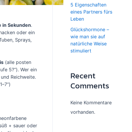
5 Eigenschaften
eines Partners fürs
Leben
e in Sekunden
.
Glückshormone –
nacken oder ein
wie man sie auf
Tuben, Sprays,
natürliche Weise
stimuliert
is
(alle posten
ufe 5?“). Wer ein
Recent
und Reichweite.
Comments
1–7“)
Keine Kommentare
vorhanden.
 neonfarbene
süß + sauer oder