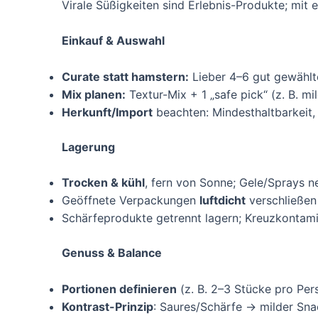
Virale Süßigkeiten sind Erlebnis-Produkte; mit 
Einkauf & Auswahl
Curate statt hamstern:
Lieber 4–6 gut gewählte 
Mix planen:
Textur-Mix + 1 „safe pick“ (z. B. m
Herkunft/Import
beachten: Mindesthaltbarkeit, 
Lagerung
Trocken & kühl
, fern von Sonne; Gele/Sprays n
Geöffnete Verpackungen
luftdicht
verschließen 
Schärfeprodukte getrennt lagern; Kreuzkontami
Genuss & Balance
Portionen definieren
(z. B. 2–3 Stücke pro Per
Kontrast-Prinzip
: Saures/Schärfe → milder Sna