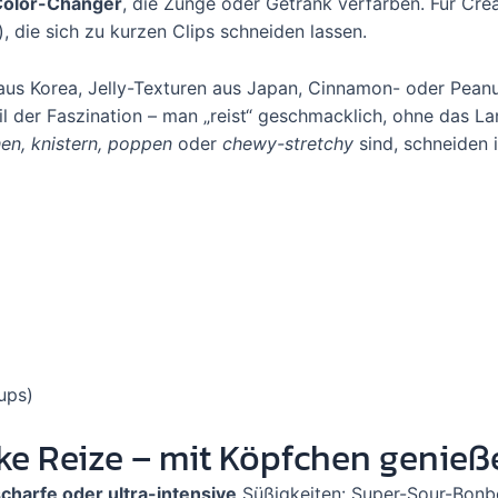
Color-Changer
, die Zunge oder Getränk verfärben. Für Crea
 die sich zu kurzen Clips schneiden lassen.
aus Korea, Jelly-Texturen aus Japan, Cinnamon- oder Peanu
il der Faszination – man „reist“ geschmacklich, ohne das La
en, knistern, poppen
oder
chewy-stretchy
sind, schneiden i
ups)
rke Reize – mit Köpfchen genieß
charfe oder ultra-intensive
Süßigkeiten: Super-Sour-Bonbo