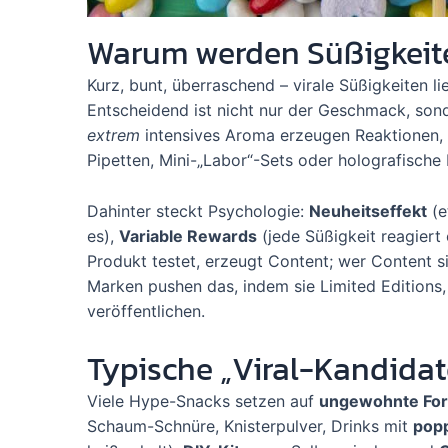
Warum werden Süßigkeite
Kurz, bunt, überraschend – virale Süßigkeiten l
Entscheidend ist nicht nur der Geschmack, son
extrem
intensives Aroma erzeugen Reaktionen, d
Pipetten, Mini-„Labor“-Sets oder holografische
Dahinter steckt Psychologie:
Neuheitseffekt
(e
es),
Variable Rewards
(jede Süßigkeit reagier
Produkt testet, erzeugt Content; wer Content sie
Marken pushen das, indem sie Limited Editions,
veröffentlichen.
Typische „Viral-Kandidat
Viele Hype-Snacks setzen auf
ungewohnte For
Schaum-Schnüre, Knisterpulver, Drinks mit
pop