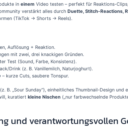
rodukte in
einem
Video testen – perfekt für Reaktions-Clips
ommunity verstärkt alles durch
Duette, Stitch-Reactions, 
formen (TikTok → Shorts → Reels).
n, Auflösung + Reaktion.
ngen mit zwei, drei knackigen Gründen.
er Test (Sound, Farbe, Konsistenz).
/Drink (z. B. Vanillemilch, Naturjoghurt).
p
– kurze Cuts, saubere Tonspur.
(z. B. „Sour Sunday“), einheitliches Thumbnail-Design und e
ll, kuratiert
kleine Nischen
(„nur farbwechselnde Produkte“
rung und verantwortungsvollen 