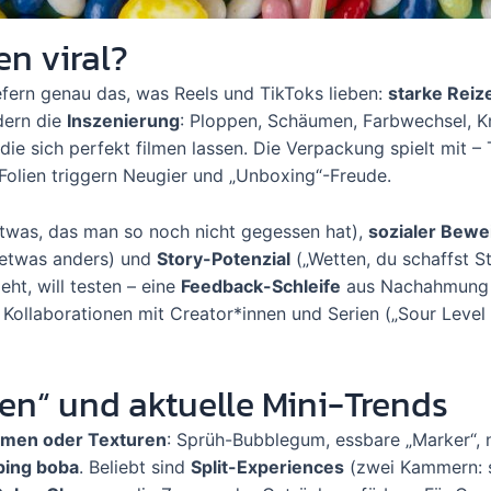
n viral?
iefern genau das, was Reels und TikToks lieben:
starke Reiz
dern die
Inszenierung
: Ploppen, Schäumen, Farbwechsel, K
ie sich perfekt filmen lassen. Die Verpackung spielt mit – 
 Folien triggern Neugier und „Unboxing“-Freude.
twas, das man so noch nicht gegessen hat),
sozialer Bewe
t etwas anders) und
Story-Potenzial
(„Wetten, du schaffst St
ht, will testen – eine
Feedback-Schleife
aus Nachahmung 
 Kollaborationen mit Creator*innen und Serien („Sour Level 
en“ und aktuelle Mini-Trends
men oder Texturen
: Sprüh-Bubblegum, essbare „Marker“,
ping boba
. Beliebt sind
Split-Experiences
(zwei Kammern: 