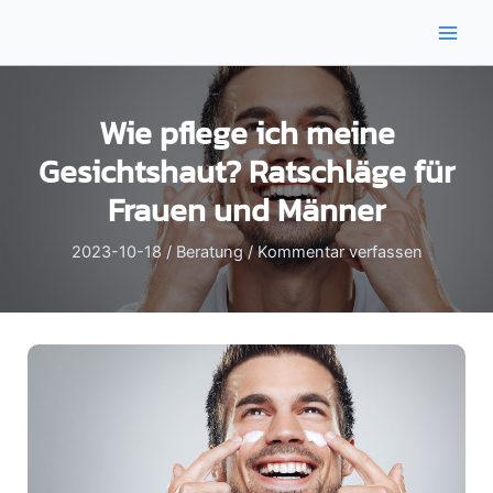
Zum
Inhalt
Main
springen
Men
Wie pflege ich meine
Gesichtshaut? Ratschläge für
Frauen und Männer
2023-10-18
/
Beratung
/
Kommentar verfassen