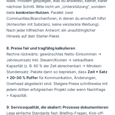
Mails: Problem gespiegelt, was du anbietest, kleiner, klarer
nächster Schritt. Bitte nicht um „Unterstützung“, sondern
biete
konkreten Nutzen
. Parallel: zwei
Communities/Branchenforen, in denen du ernsthaft hilfst
(Antworten mit Substanz, keine versteckte Werbung).
Nach jeder hilfreichen Antwort: ein unaufdringlicher
Hinweis auf dein Starter-Paket.
8. Preise fair und tragfähig kalkulieren
Rechne rückwärts: gewünschtes Netto-Einkommen →
Jahresumsatz inkl. Steuern/Kosten → verkaufbare
Kapazität (z. B. 60 % der Zeit abrechenbar) → Mindest-
Stundensatz. Pakete dann so bepreisen, dass
Zeit × Satz
+ 20–30 % Puffer
für Kommunikation, Änderungen,
Overhead abgedeckt sind. Steigere Preise schrittweise mit
jedem dritten erfolgreichen Projekt oder wenn Nachfrage
> Kapazität.
9. Servicequalität, die skaliert: Prozesse dokumentieren
Lege einfache Standards fest: Briefing-Fragen, Kick-off-